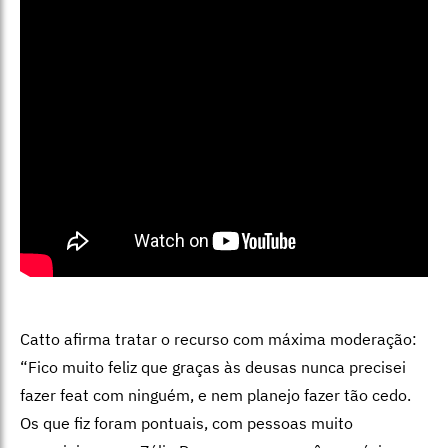
Catto afirma tratar o recurso com máxima moderação:
“Fico muito feliz que graças às deusas nunca precisei
fazer feat com ninguém, e nem planejo fazer tão cedo.
Os que fiz foram pontuais, com pessoas muito