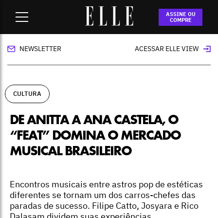
Home
-
cultura
-
De Anitta a Ana Castela, o “feat” domina o
ASSINE OU
mercado musical brasileiro
COMPRE
NEWSLETTER
ACESSAR ELLE VIEW
CULTURA
DE ANITTA A ANA CASTELA, O
“FEAT” DOMINA O MERCADO
MUSICAL BRASILEIRO
Encontros musicais entre astros pop de estéticas
diferentes se tornam um dos carros-chefes das
paradas de sucesso. Filipe Catto, Josyara e Rico
Dalasam dividem suas experiências