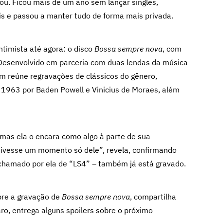
ou. Ficou mais de um ano sem lançar singles,
is e passou a manter tudo de forma mais privada.
timista até agora: o disco
Bossa sempre nova
, com
 Desenvolvido em parceria com duas lendas da música
um reúne regravações de clássicos do gênero,
 1963 por Baden Powell e Vinicius de Moraes, além
, mas ela o encara como algo à parte de sua
e tivesse um momento só dele”, revela, confirmando
 chamado por ela de “LS4” – também já está gravado.
bre a gravação de
Bossa sempre nova
, compartilha
aro, entrega alguns spoilers sobre o próximo