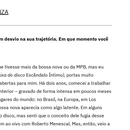
NZA
 um desvio na sua trajetória. Em que momento você
ue tivesse mais da bossa nova ou da MPB, mas eu
aixa do disco
Escândalo Íntimo
),
portas muito
abertas para mim. Há dois anos, comecei a trabalhar
nterior – gravado de forma intensa em poucos meses
lugares do mundo: no Brasil, na Europa, em Los
bossa nova aparecia como algo latente. Em alguns
o disco, mas senti que o conceito dele fugia desse
 jam ao vivo com Roberto Menescal. Mas, então, veio a