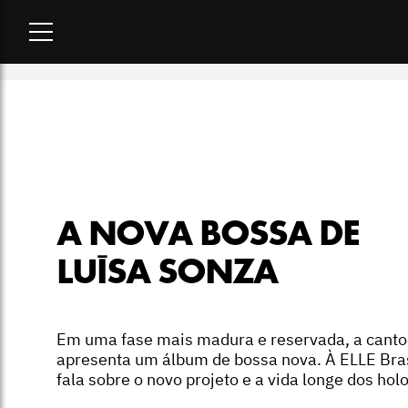
Home
-
cultura
-
A nova bossa de Luísa Sonza
A NOVA BOSSA DE
LUÍSA SONZA
Em uma fase mais madura e reservada, a canto
apresenta um álbum de bossa nova. À ELLE Bras
fala sobre o novo projeto e a vida longe dos holo