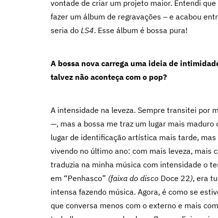
vontade de criar um projeto maior. Entendi qu
fazer um álbum de regravações – e acabou ent
seria do
LS4
. Esse álbum é bossa pura!
A bossa nova carrega uma ideia de intimidade
talvez não aconteça com o pop?
A intensidade na leveza. Sempre transitei por m
—, mas a bossa me traz um lugar mais maduro 
lugar de identificação artística mais tarde, m
vivendo no último ano: com mais leveza, mais c
traduzia na minha música com intensidade o t
em “Penhasco”
(faixa do disco
Doce 22
)
, era t
intensa fazendo música. Agora, é como se esti
que conversa menos com o externo e mais com o