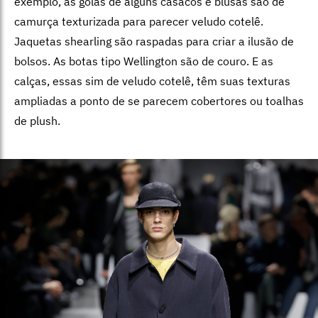
exemplo, as golas de alguns casacos e blusas são de
camurça texturizada para parecer veludo cotelê.
Jaquetas shearling são raspadas para criar a ilusão de
bolsos. As botas tipo Wellington são de couro. E as
calças, essas sim de veludo cotelê, têm suas texturas
ampliadas a ponto de se parecem cobertores ou toalhas
de plush.