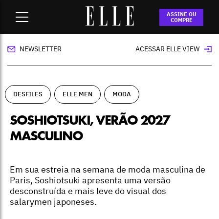
Home
-
desfiles
-
Soshiotsuki, verão 2027 masculino
ASSINE OU
COMPRE
NEWSLETTER
ACESSAR ELLE VIEW
DESFILES
ELLE MEN
MODA
SOSHIOTSUKI, VERÃO 2027
MASCULINO
Em sua estreia na semana de moda masculina de
Paris, Soshiotsuki apresenta uma versão
desconstruída e mais leve do visual dos
salarymen japoneses.