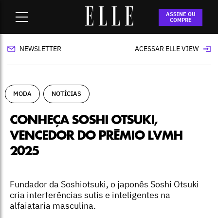
Home
-
moda
-
Conheça Soshi Otsuki, vencedor do Prêmio
ASSINE OU
LVMH 2025
COMPRE
NEWSLETTER
ACESSAR ELLE VIEW
MODA
NOTÍCIAS
CONHEÇA SOSHI OTSUKI,
VENCEDOR DO PRÊMIO LVMH
2025
Fundador da Soshiotsuki, o japonês Soshi Otsuki
cria interferências sutis e inteligentes na
alfaiataria masculina.