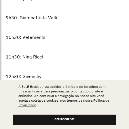
9h30: Giambattista Valli
10h30: Vetements
11h30: Nina Ricci
12h30: Givenchy
A ELLE Brasil utiliza cookies próprios e de terceiros com
fins analíticos e para personalizar o conteúdo do site e
14h: Yohji Yamamoto
anúncios. Ao continuar a navegação no nosso site você
aceita a coleta de cookies, nos termos da nossa
Política de
Privacidade
.
15h: Victoria Beckham
CONCORDO