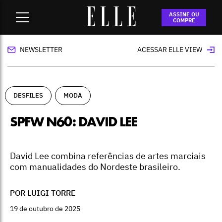
Home
-
desfiles
-
SPFW N60: David Lee
ASSINE OU
COMPRE
NEWSLETTER
ACESSAR ELLE VIEW
DESFILES
MODA
SPFW N60: DAVID LEE
David Lee combina referências de artes marciais
com manualidades do Nordeste brasileiro.
POR LUIGI TORRE
19 de outubro de 2025