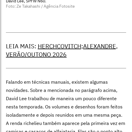
David Lee, SPFW N60.
Foto: Ze Takahashi / Agência Fotosite
LEIA MAIS:
HERCHCOVITCH;ALEXANDRE,
VERÃO/OUTONO 2026
Falando em técnicas manuais, existem algumas
novidades. Sobre a mencionada no parágrafo acima,
David Lee trabalhou de maneira um pouco diferente
nesta temporada. Os volumes e desenhos foram feitos
isoladamente e depois reunidos em uma mesma peça.
A renda richelieu também aparece pela primeira vez em
camisas e casacos de alfaiataria. Elas são o ponto alto