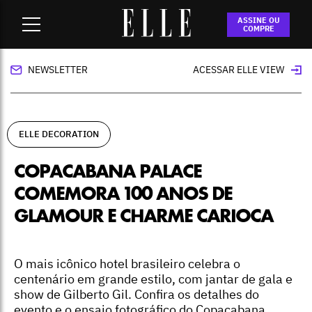
Home
-
ELLE Decoration
-
Copacabana Palace comemora 100
ASSINE OU
anos de glamour e charme carioca
COMPRE
NEWSLETTER
ACESSAR ELLE VIEW
ELLE DECORATION
COPACABANA PALACE
COMEMORA 100 ANOS DE
GLAMOUR E CHARME CARIOCA
O mais icônico hotel brasileiro celebra o
centenário em grande estilo, com jantar de gala e
show de Gilberto Gil. Confira os detalhes do
evento e o ensaio fotográfico do Copacabana