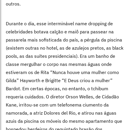
outros.
Durante o dia, esse interminável name dropping de
celebridades
botava calção e maiô para passear na
passarela mais sofisticada do país, a pérgula da piscina
(existem outras no hotel, as de azulejos pretos, as black
pools, as das suítes presidenciais). Era um banho de
classe mergulhar o corpo nas mesmas águas onde
estiveram os de Rita “Nunca houve uma mulher como
Gilda” Hayworth e Brigitte “E Deus criou a mulher”
Bardot. Em certas épocas, no entanto, o tchibum
requeria cuidados. O diretor Orson Welles, de Cidadão
Kane, irritou-se com um telefonema ciumento da
namorada, a atriz Dolores del Rio, e atirou nas águas
azuis da piscina os móveis do mesmo apartamento que
hospedou herdeiros do requintado brasão dos