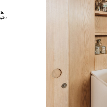
ca,
ação