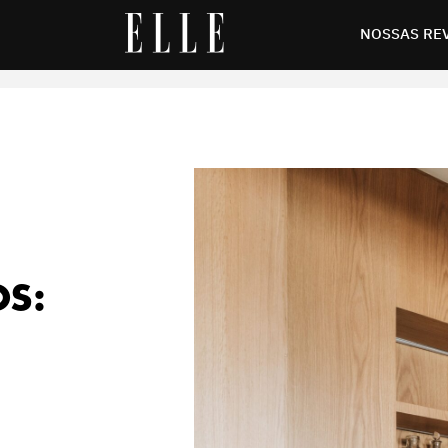
s que unem estilo e funcionalidade
NOSSAS RE
S: