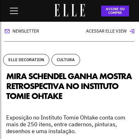
Home
-
ELLE Decoration
-
Mira Schendel ganha mostra
ASSINE OU
retrospectiva no Instituto Tomie Ohtake
COMPRE
NEWSLETTER
ACESSAR ELLE VIEW
ELLE DECORATION
CULTURA
MIRA SCHENDEL GANHA MOSTRA
RETROSPECTIVA NO INSTITUTO
TOMIE OHTAKE
Exposição no Instituto Tomie Ohtake conta com
mais de 250 itens, entre cadernos, pinturas,
desenhos e uma instalação.