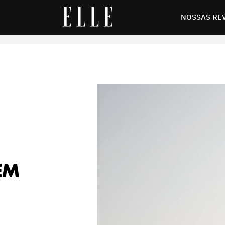
emoldura’ paisagem do litoral baiano
NOSSAS RE
EM