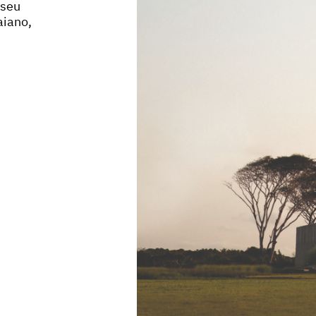
 seu
aiano,