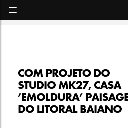
Home
-
ELLE Decoration
-
Com projeto do Studio Mk27, casa ’
COM PROJETO DO
STUDIO MK27, CASA
’EMOLDURA’ PAISAG
DO LITORAL BAIANO