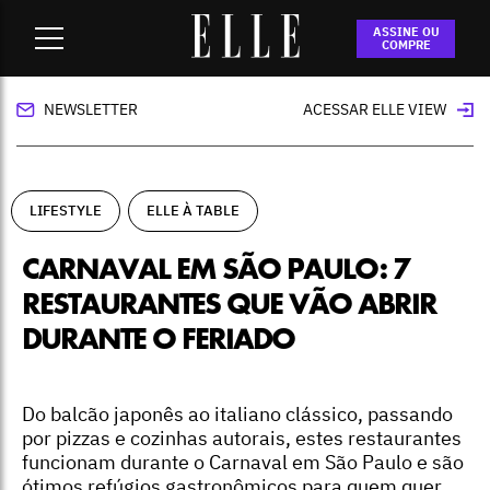
Home
-
lifestyle
-
Carnaval em São Paulo: 7 restaurantes que
ASSINE OU
vão abrir durante o feriado
COMPRE
NEWSLETTER
ACESSAR ELLE VIEW
LIFESTYLE
ELLE À TABLE
CARNAVAL EM SÃO PAULO: 7
RESTAURANTES QUE VÃO ABRIR
DURANTE O FERIADO
Do balcão japonês ao italiano clássico, passando
por pizzas e cozinhas autorais, estes restaurantes
funcionam durante o Carnaval em São Paulo e são
ótimos refúgios gastronômicos para quem quer