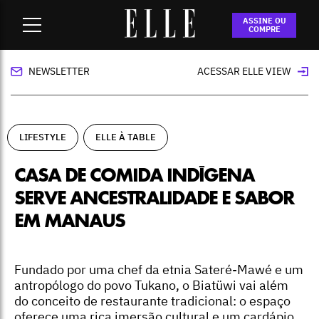
Home
-
lifestyle
-
Casa de comida indígena serve
ASSINE OU
ancestralidade e sabor em Manaus
COMPRE
NEWSLETTER
ACESSAR ELLE VIEW
LIFESTYLE
ELLE À TABLE
CASA DE COMIDA INDÍGENA
SERVE ANCESTRALIDADE E SABOR
EM MANAUS
Fundado por uma chef da etnia Sateré-Mawé e um
antropólogo do povo Tukano, o Biatüwi vai além
do conceito de restaurante tradicional: o espaço
oferece uma rica imersão cultural e um cardápio