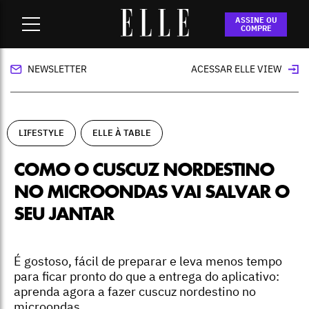
Home
-
lifestyle
-
Como o cuscuz nordestino no microondas
ASSINE OU
vai salvar o seu jantar
COMPRE
NEWSLETTER
ACESSAR ELLE VIEW
LIFESTYLE
ELLE À TABLE
COMO O CUSCUZ NORDESTINO
NO MICROONDAS VAI SALVAR O
SEU JANTAR
É gostoso, fácil de preparar e leva menos tempo
para ficar pronto do que a entrega do aplicativo:
aprenda agora a fazer cuscuz nordestino no
microondas.