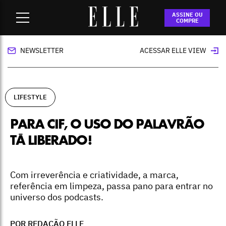
Home
-
lifestyle
-
Para Cif, o uso do palavrão tá liberado!
ASSINE OU
COMPRE
NEWSLETTER
ACESSAR ELLE VIEW
LIFESTYLE
PARA CIF, O USO DO PALAVRÃO
TÁ LIBERADO!
Com irreverência e criatividade, a marca,
referência em limpeza, passa pano para entrar no
universo dos podcasts.
POR
REDAÇÃO ELLE