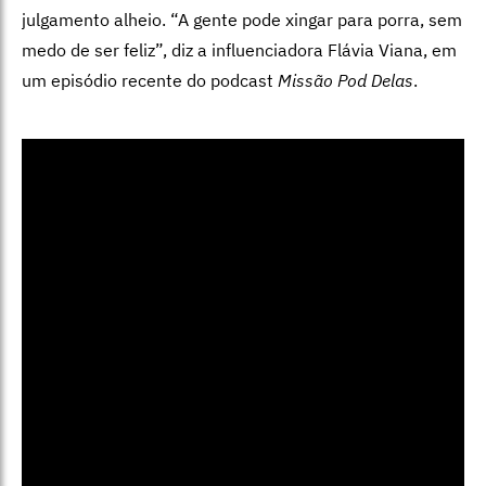
julgamento alheio. “A gente pode xingar para porra, sem
medo de ser feliz”, diz a influenciadora Flávia Viana, em
um episódio recente do podcast
Missão Pod Delas
.