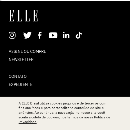
ASSINE OU COMPRE
NEWSLETTER
CONTATO
EXPEDIENTE
POLÍTICA DE PRIVACIDADE
A ELLE Brasil utiliza cookies próprios e de terceiros com
fins analíticos e para personalizar o conteúdo do site e
TERMOS DE USO
anúncios. Ao continuar a navegação no nosso site você
aceita a coleta de cookies, nos termos da nossa
Política de
Privacidade
.