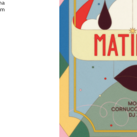
ma
um