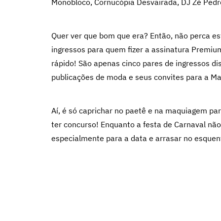
Monobloco, Cornucópia Desvairada, DJ Zé Pedr
Quer ver que bom que era? Então, não perca est
ingressos para quem fizer a assinatura Premium
rápido! São apenas cinco pares de ingressos di
publicações de moda e seus convites para a Ma
Aí, é só caprichar no paetê e na maquiagem pa
ter concurso! Enquanto a festa de Carnaval não 
especialmente para a data e arrasar no esquent