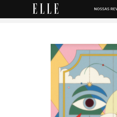
es da MatinELLE
NOSSAS RE