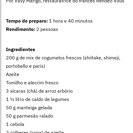
Por Vavy Marigo, restauratrice do francês Rendez-Vous
Tempo de preparo:
1 hora e 40 minutos
Rendimento:
2 pessoas
Ingredientes
200 g de mix de cogumelos frescos (shiitake, shimeji,
portobello e paris)
Azeite
Tomilho e alecrim fresco
3 xícaras (chá) de arroz arbório
1 ½ litro de caldo de legumes
50 g manteiga gelada
50 g parmesão ralado
1 cebola
2 colheres (sopa) de azeite