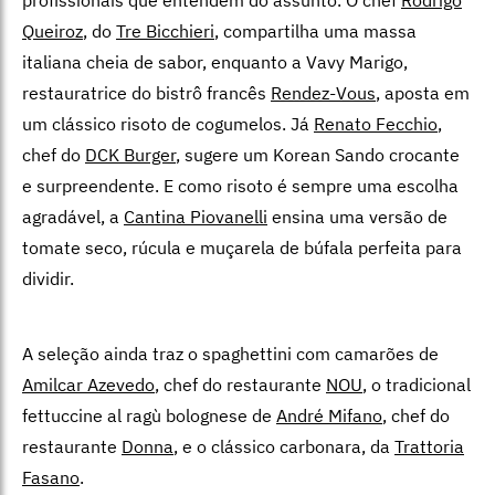
Queiroz
, do
Tre Bicchieri
, compartilha uma massa
italiana cheia de sabor, enquanto a Vavy Marigo,
restauratrice do bistrô francês
Rendez-Vous
, aposta em
um clássico risoto de cogumelos. Já
Renato Fecchio
,
chef do
DCK Burger
, sugere um Korean Sando crocante
e surpreendente. E como risoto é sempre uma escolha
agradável, a
Cantina Piovanelli
ensina uma versão de
tomate seco, rúcula e muçarela de búfala perfeita para
dividir.
A seleção ainda traz o spaghettini com camarões de
Amilcar Azevedo
, chef do restaurante
NOU
, o tradicional
fettuccine al ragù bolognese de
André Mifano
, chef do
restaurante
Donna
, e o clássico carbonara, da
Trattoria
Fasano
.