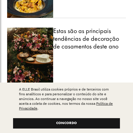
Estas são as principais
tendências de decoração
de casamentos deste ano
A ELLE Brasil utiliza cookies próprios e de terceiros com
fins analíticos e para personalizar o conteúdo do site e
anúncios. Ao continuar a navegação no nosso site você
Caldo de ossos: por que a
aceita a coleta de cookies, nos termos da nossa
Política de
Privacidade
.
receita proteica virou hit na
internet e como reproduzir
CONCORDO
em casa