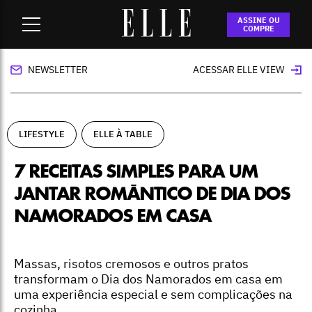
Home
-
lifestyle
-
7 receitas simples para um jantar
ASSINE OU
romântico de Dia dos Namorados em casa
COMPRE
NEWSLETTER
ACESSAR ELLE VIEW
LIFESTYLE
ELLE À TABLE
7 RECEITAS SIMPLES PARA UM
JANTAR ROMÂNTICO DE DIA DOS
NAMORADOS EM CASA
Massas, risotos cremosos e outros pratos
transformam o Dia dos Namorados em casa em
uma experiência especial e sem complicações na
cozinha.