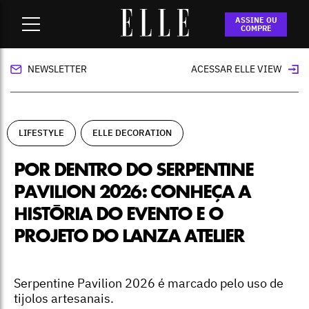
Home
-
lifestyle
-
Por dentro do Serpentine Pavilion 2026:
ASSINE OU
conheça a história do evento e o projeto do Lanza Atelier
COMPRE
NEWSLETTER
ACESSAR ELLE VIEW
LIFESTYLE
ELLE DECORATION
POR DENTRO DO SERPENTINE
PAVILION 2026: CONHEÇA A
HISTÓRIA DO EVENTO E O
PROJETO DO LANZA ATELIER
Serpentine Pavilion 2026 é marcado pelo uso de
tijolos artesanais.