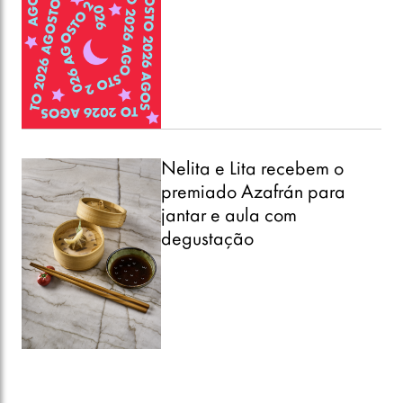
Nelita e Lita recebem o
premiado Azafrán para
jantar e aula com
degustação