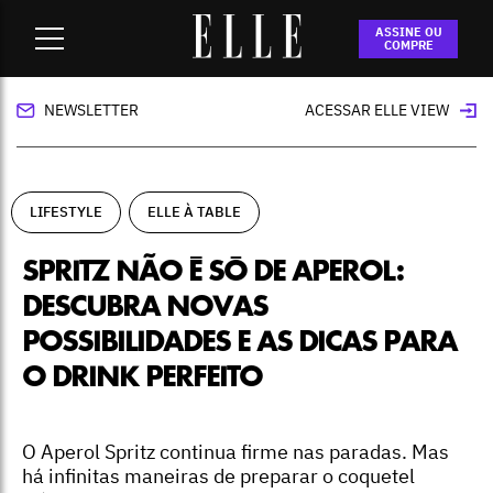
Home
-
lifestyle
-
Spritz não é só de Aperol: descubra novas
ASSINE OU
possibilidades e as dicas para o drink perfeito
COMPRE
NEWSLETTER
ACESSAR ELLE VIEW
LIFESTYLE
ELLE À TABLE
SPRITZ NÃO É SÓ DE APEROL:
DESCUBRA NOVAS
POSSIBILIDADES E AS DICAS PARA
O DRINK PERFEITO
O Aperol Spritz continua firme nas paradas. Mas
há infinitas maneiras de preparar o coquetel