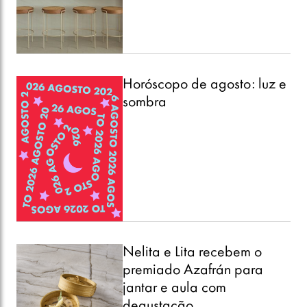
Horóscopo de agosto: luz e
sombra
Nelita e Lita recebem o
premiado Azafrán para
jantar e aula com
degustação