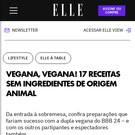
Home
-
lifestyle
-
Vegana, vegana! 17 receitas sem
ASSINE OU
ingredientes de origem animal
COMPRE
NEWSLETTER
ACESSAR ELLE VIEW
LIFESTYLE
ELLE À TABLE
VEGANA, VEGANA! 17 RECEITAS
SEM INGREDIENTES DE ORIGEM
ANIMAL
Da entrada à sobremesa, confira preparações que
fariam sucesso com a dupla vegana do BBB 24 – e
com os outros partipantes e espectadores
também.