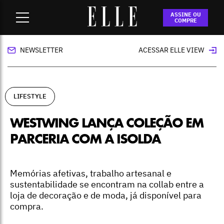
Home
-
lifestyle
-
Westwing lança coleção em parceria com a
ASSINE OU
Isolda
COMPRE
NEWSLETTER
ACESSAR ELLE VIEW
LIFESTYLE
WESTWING LANÇA COLEÇÃO EM
PARCERIA COM A ISOLDA
Memórias afetivas, trabalho artesanal e
sustentabilidade se encontram na collab entre a
loja de decoração e de moda, já disponível para
compra.