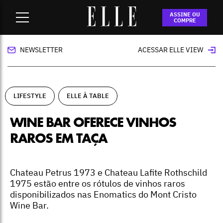
Home
-
lifestyle
-
Wine bar oferece vinhos raros em taça
ASSINE OU
COMPRE
NEWSLETTER
ACESSAR ELLE VIEW
LIFESTYLE
ELLE À TABLE
WINE BAR OFERECE VINHOS
RAROS EM TAÇA
Chateau Petrus 1973 e Chateau Lafite Rothschild
1975 estão entre os rótulos de vinhos raros
disponibilizados nas Enomatics do Mont Cristo
Wine Bar.