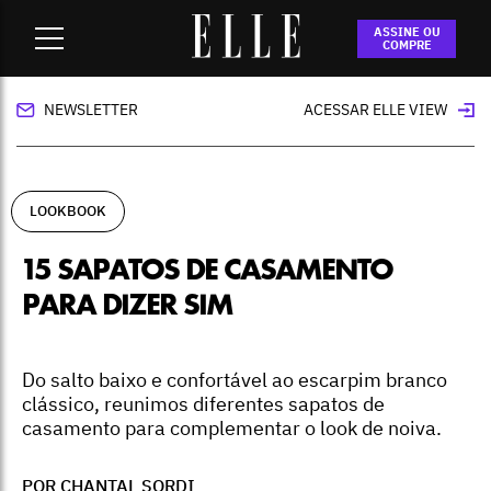
Home
-
lookbook
-
15 sapatos de casamento para dizer sim
ASSINE OU
COMPRE
NEWSLETTER
ACESSAR ELLE VIEW
LOOKBOOK
15 SAPATOS DE CASAMENTO
PARA DIZER SIM
Do salto baixo e confortável ao escarpim branco
clássico, reunimos diferentes sapatos de
casamento para complementar o look de noiva.
POR CHANTAL SORDI