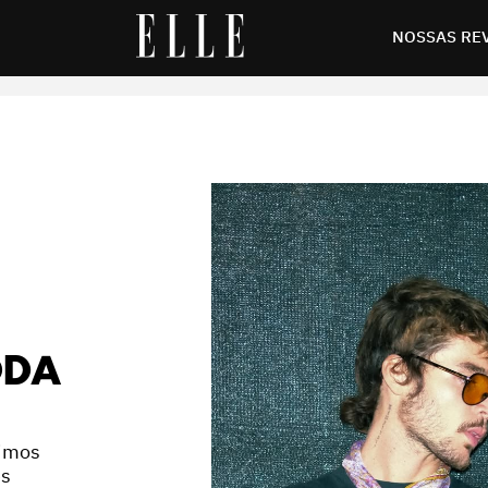
a quem ama moda
NOSSAS RE
ODA
nimos
es