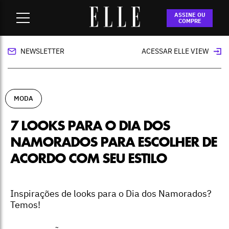
Home
-
moda
-
7 looks para o Dia dos Namorados para
ASSINE OU
escolher de acordo com seu estilo
COMPRE
NEWSLETTER
ACESSAR ELLE VIEW
MODA
7 LOOKS PARA O DIA DOS
NAMORADOS PARA ESCOLHER DE
ACORDO COM SEU ESTILO
Inspirações de looks para o Dia dos Namorados?
Temos!