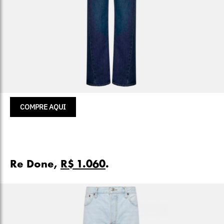
COMPRE AQUI
Re Done,
R$ 1.060
.