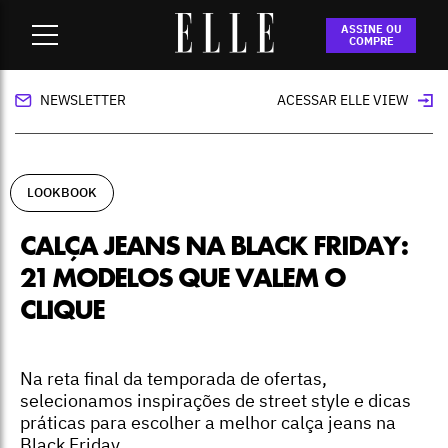
Home
-
lookbook
-
Calça jeans na Black Friday: 21 modelos
ASSINE OU
que valem o clique
COMPRE
NEWSLETTER
ACESSAR ELLE VIEW
LOOKBOOK
CALÇA JEANS NA BLACK FRIDAY:
21 MODELOS QUE VALEM O
CLIQUE
Na reta final da temporada de ofertas,
selecionamos inspirações de street style e dicas
práticas para escolher a melhor calça jeans na
Black Friday.