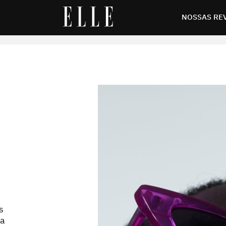
em 2023
NOSSAS RE
s
ra