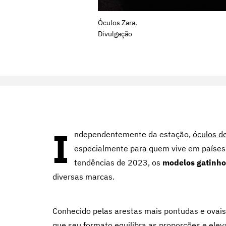
Óculos Zara.
Divulgação
I
ndependentemente da estação,
óculos de
especialmente para quem vive em países t
tendências de 2023, os
modelos gatinho
diversas marcas.
Conhecido pelas arestas mais pontudas e ovais,
que seu formato equilibra as proporções e elev