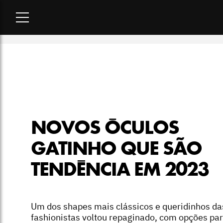
Home
-
lookbook
-
Novos óculos gatinho que são tendência 
NOVOS ÓCULOS
GATINHO QUE SÃO
TENDÊNCIA EM 2023
Um dos shapes mais clássicos e queridinhos da
fashionistas voltou repaginado, com opções pa