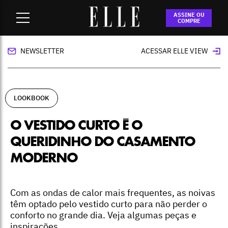
Home
-
lookbook
-
O vestido curto é o queridinho do
ASSINE OU
casamento moderno
COMPRE
NEWSLETTER
ACESSAR ELLE VIEW
LOOKBOOK
O VESTIDO CURTO É O
QUERIDINHO DO CASAMENTO
MODERNO
Com as ondas de calor mais frequentes, as noivas
têm optado pelo vestido curto para não perder o
conforto no grande dia. Veja algumas peças e
inspirações.