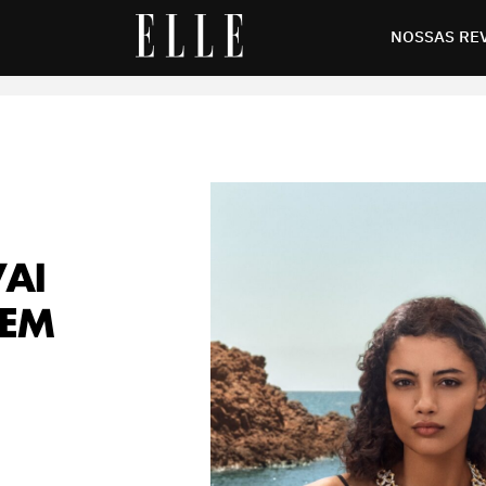
coleção de alta joalheria
NOSSAS RE
VAI
 EM