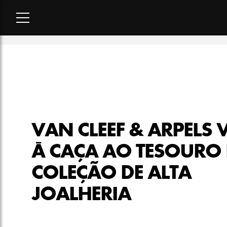
Home
-
matéria
-
Van Cleef & Arpels vai à caça ao tesouro em 
VAN CLEEF & ARPELS 
À CAÇA AO TESOURO
COLEÇÃO DE ALTA
JOALHERIA