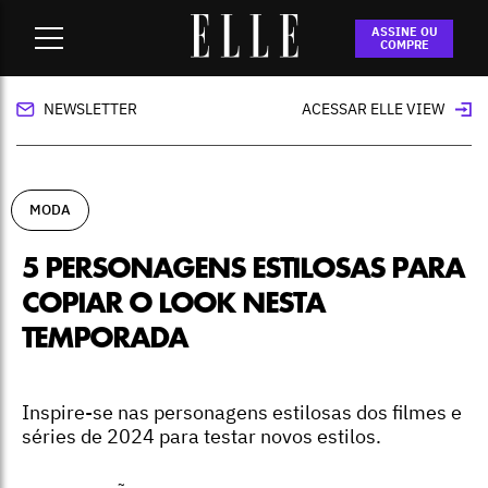
Home
-
moda
-
5 personagens estilosas para copiar o look
ASSINE OU
nesta temporada
COMPRE
NEWSLETTER
ACESSAR ELLE VIEW
MODA
5 PERSONAGENS ESTILOSAS PARA
COPIAR O LOOK NESTA
TEMPORADA
Inspire-se nas personagens estilosas dos filmes e
séries de 2024 para testar novos estilos.