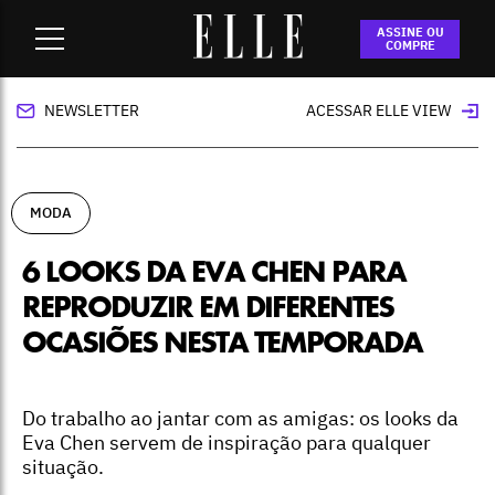
Home
-
moda
-
6 looks da Eva Chen para reproduzir em
ASSINE OU
diferentes ocasiões nesta temporada
COMPRE
NEWSLETTER
ACESSAR ELLE VIEW
MODA
6 LOOKS DA EVA CHEN PARA
REPRODUZIR EM DIFERENTES
OCASIÕES NESTA TEMPORADA
Do trabalho ao jantar com as amigas: os looks da
Eva Chen servem de inspiração para qualquer
situação.