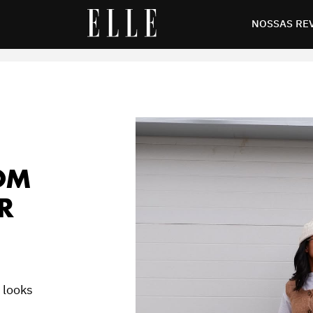
sta temporada
NOSSAS RE
COM
R
 looks