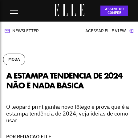
Home
-
moda
-
A estampa tendência de 2024 não é nada
ASSINE OU
básica
COMPRE
NEWSLETTER
ACESSAR ELLE VIEW
MODA
A ESTAMPA TENDÊNCIA DE 2024
NÃO É NADA BÁSICA
O leopard print ganha novo fôlego e prova que é a
estampa tendência de 2024; veja ideias de como
usar.
POR REDAÇÃO ELLE