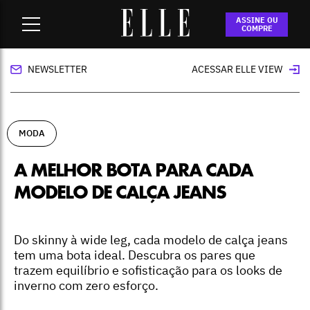
Home
-
moda
-
A melhor bota para cada modelo de calça
ASSINE OU
jeans
COMPRE
NEWSLETTER
ACESSAR ELLE VIEW
MODA
A MELHOR BOTA PARA CADA
MODELO DE CALÇA JEANS
Do skinny à wide leg, cada modelo de calça jeans
tem uma bota ideal. Descubra os pares que
trazem equilíbrio e sofisticação para os looks de
inverno com zero esforço.