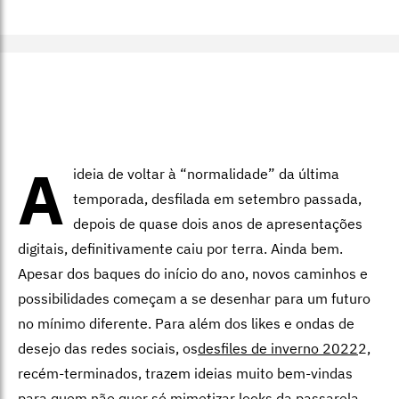
A
ideia de voltar à “normalidade” da última
temporada, desfilada em setembro passada,
depois de quase dois anos de apresentações
digitais, definitivamente caiu por terra. Ainda bem.
Apesar dos baques do início do ano, novos caminhos e
possibilidades começam a se desenhar para um futuro
no mínimo diferente. Para além dos likes e ondas de
desejo das redes sociais, os
desfiles de inverno 2022
2,
recém-terminados, trazem ideias muito bem-vindas
para quem não quer só mimetizar looks da passarela,