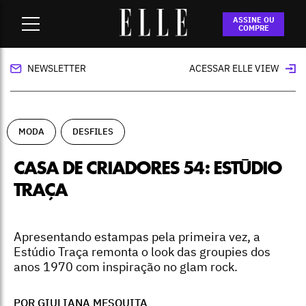
Home
-
moda
-
Casa de Criadores 54: Estúdio Traça
ASSINE OU
COMPRE
NEWSLETTER
ACESSAR ELLE VIEW
MODA
DESFILES
CASA DE CRIADORES 54: ESTÚDIO
TRAÇA
Apresentando estampas pela primeira vez, a
Estúdio Traça remonta o look das groupies dos
anos 1970 com inspiração no glam rock.
POR GIULIANA MESQUITA