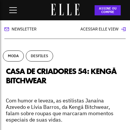
Home
-
moda
-
Casa de Criadores 54: Kengá Bitchwear
ASSINE OU
COMPRE
NEWSLETTER
ACESSAR ELLE VIEW
MODA
DESFILES
CASA DE CRIADORES 54: KENGÁ
BITCHWEAR
Com humor e leveza, as estilistas Janaína
Azevedo e Lívia Barros, da Kengá Bitchwear,
falam sobre roupas que marcaram momentos
especiais de suas vidas.