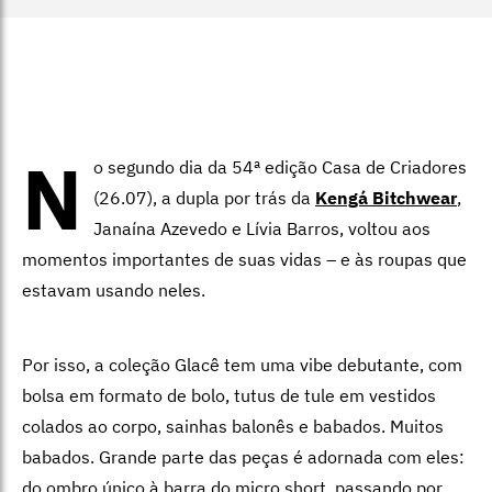
N
o segundo dia da 54ª edição Casa de Criadores
(26.07), a dupla por trás da
Kengá Bitchwear
,
Janaína Azevedo e Lívia Barros, voltou aos
momentos importantes de suas vidas – e às roupas que
estavam usando neles.
Por isso, a coleção Glacê tem uma vibe debutante, com
bolsa em formato de bolo, tutus de tule em vestidos
colados ao corpo, sainhas balonês e babados. Muitos
babados. Grande parte das peças é adornada com eles:
do ombro único à barra do micro short, passando por