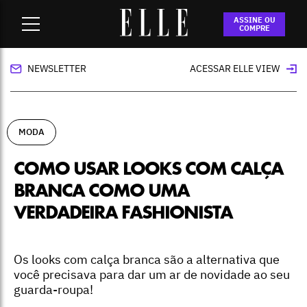
Home
-
moda
-
Como usar looks com calça branca como uma
ASSINE OU
verdadeira fashionista
COMPRE
NEWSLETTER
ACESSAR ELLE VIEW
MODA
COMO USAR LOOKS COM CALÇA
BRANCA COMO UMA
VERDADEIRA FASHIONISTA
Os looks com calça branca são a alternativa que
você precisava para dar um ar de novidade ao seu
guarda-roupa!