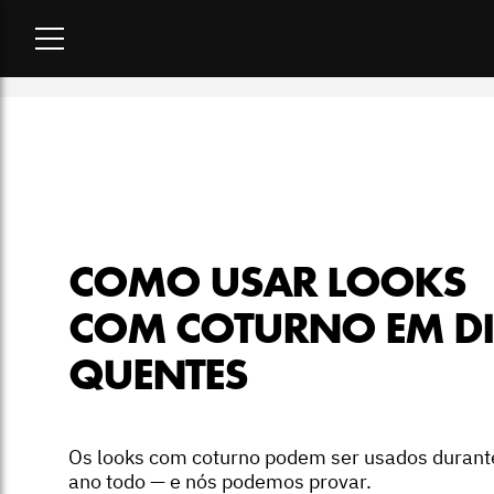
Home
-
moda
-
Como usar looks com coturno em dias quente
COMO USAR LOOKS
COM COTURNO EM D
QUENTES
Os looks com coturno podem ser usados durant
ano todo — e nós podemos provar.