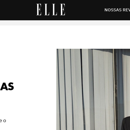
s
NOSSAS RE
IAS
e o