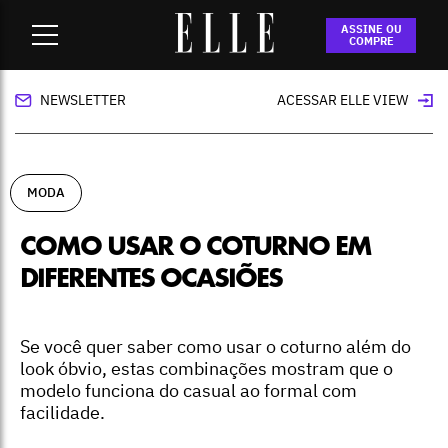
Home
-
moda
-
Como usar o coturno em diferentes ocasiões
ASSINE OU
COMPRE
NEWSLETTER
ACESSAR ELLE VIEW
MODA
COMO USAR O COTURNO EM
DIFERENTES OCASIÕES
Se você quer saber como usar o coturno além do
look óbvio, estas combinações mostram que o
modelo funciona do casual ao formal com
facilidade.