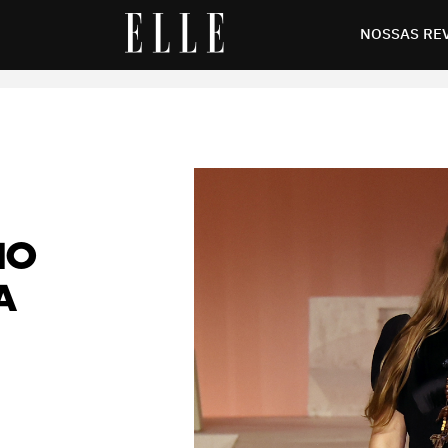
ova York de verão 2024
NOSSAS RE
HO
A