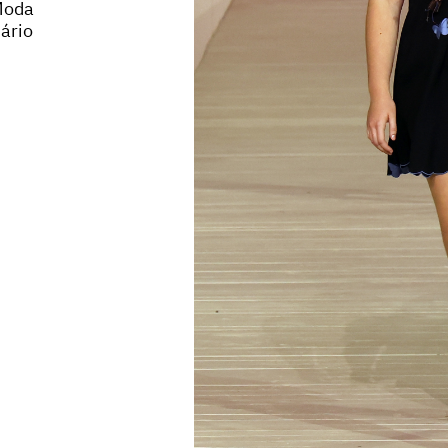
Moda
dário