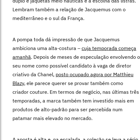
duplo e jaquetas meio náuticas e a escolha das listras.
Lembram também a relação de Jacquemus com o
mediterrâneo e o sul da França.
A pompa toda dá impressão de que Jacquemus
ambiciona uma alta-costura –
cuja temporada começa
amanhã
. Depois de meses de especulação envolvendo o
seu nome como possível candidato à vaga de diretor
criativo da Chanel,
posto ocupado agora por Matthieu
Blazy,
ele parece querer se provar também como
criador couture. Em termos de negócio, nas últimas três
temporadas, a marca também tem investido mais em
produtos de alto-padrão para ser percebida num
patamar mais elevado no mercado.
A aposta é alta e, na escalada, a coleção se leva a sério