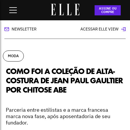
Home
-
moda
-
Como foi a coleção de alta-costura de Jean
ASSINE OU
Paul Gaultier por Chitose Abe
COMPRE
NEWSLETTER
ACESSAR ELLE VIEW
MODA
COMO FOI A COLEÇÃO DE ALTA-
COSTURA DE JEAN PAUL GAULTIER
POR CHITOSE ABE
Parceria entre estilistas e a marca francesa
marca nova fase, após aposentadoria de seu
fundador.