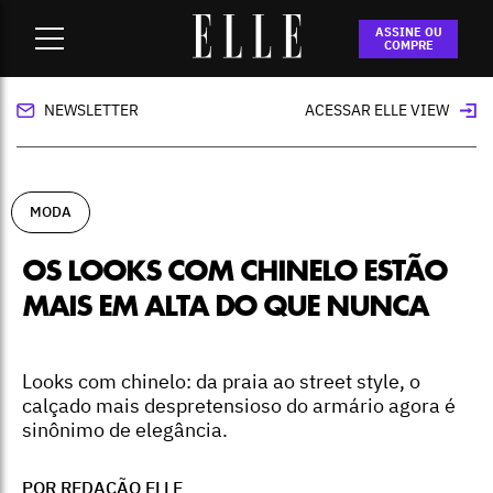
Home
-
moda
-
Os looks com chinelo estão mais em alta do
ASSINE OU
que nunca
COMPRE
NEWSLETTER
ACESSAR ELLE VIEW
MODA
OS LOOKS COM CHINELO ESTÃO
MAIS EM ALTA DO QUE NUNCA
Looks com chinelo: da praia ao street style, o
calçado mais despretensioso do armário agora é
sinônimo de elegância.
POR REDAÇÃO ELLE