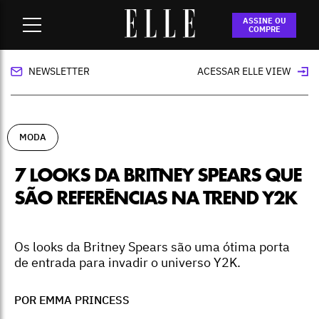
Home
-
moda
-
7 looks da Britney Spears que são referências
ASSINE OU
na trend Y2K
COMPRE
NEWSLETTER
ACESSAR ELLE VIEW
MODA
7 LOOKS DA BRITNEY SPEARS QUE
SÃO REFERÊNCIAS NA TREND Y2K
Os looks da Britney Spears são uma ótima porta
de entrada para invadir o universo Y2K.
POR EMMA PRINCESS