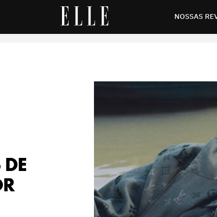
os de couro assinada por Pharrell Williams
NOSSAS RE
 DE
OR