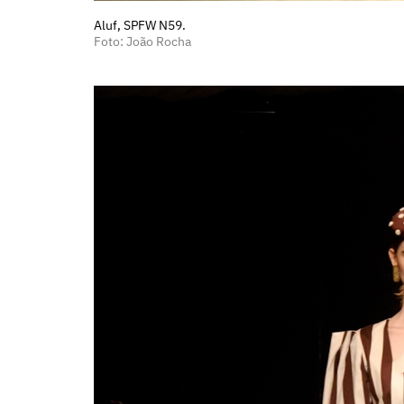
Aluf, SPFW N59.
Foto: João Rocha