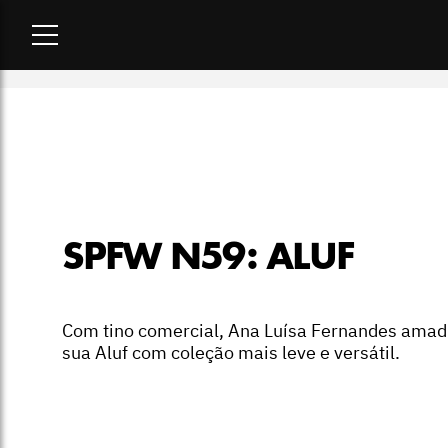
Home
-
moda
-
SPFW N59: Aluf
SPFW N59: ALUF
Com tino comercial, Ana Luísa Fernandes ama
sua Aluf com coleção mais leve e versátil.