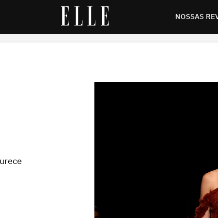
NOSSAS RE
durece