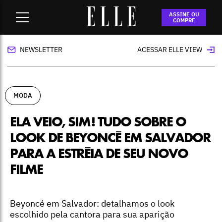
Home
-
moda
-
Ela veio, sim! Tudo sobre o look de Beyoncé
ASSINE OU
em Salvador para a estréia de seu novo filme
COMPRE
NEWSLETTER
ACESSAR ELLE VIEW
MODA
ELA VEIO, SIM! TUDO SOBRE O
LOOK DE BEYONCÉ EM SALVADOR
PARA A ESTRÉIA DE SEU NOVO
FILME
Beyoncé em Salvador: detalhamos o look
escolhido pela cantora para sua aparição