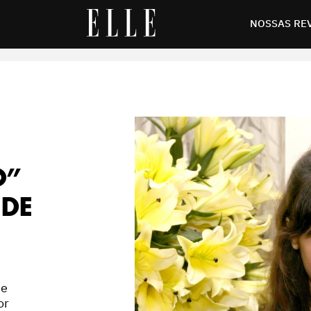
olta
NOSSAS RE
O”
 DE
 e
or