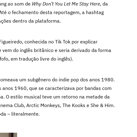
ung ao som de
Why Don’t You Let Me Stay Here
, da
 Até o fechamento desta reportagem, a hashtag
ações dentro da plataforma.
gueiredo, conhecida no Tik Tok por explicar
 vem do inglês britânico e seria derivado da forma
ofo, em tradução livre do inglês).
a nomeava um subgênero do indie pop dos anos 1980.
s anos 1960, que se caracterizava por bandas com
rena. O estilo musical teve um retorno na metade da
ema Club, Arctic Monkeys, The Kooks e She & Him.
da – literalmente.