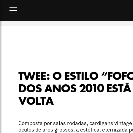
Home
-
moda
-
Twee: o estilo “fofo” dos anos 2010 está de v
TWEE: O ESTILO “FOF
DOS ANOS 2010 ESTÁ
VOLTA
Composta por saias rodadas, cardigans vintage
óculos de aros grossos, a estética, eternizada p