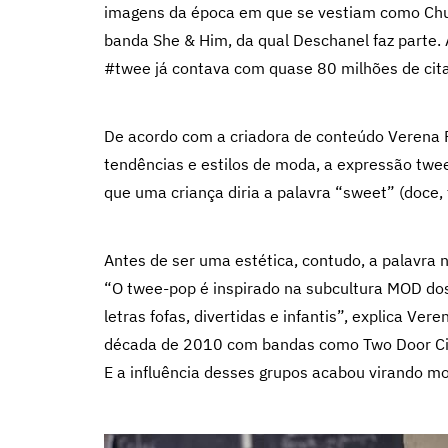
imagens da época em que se vestiam como Ch
banda She & Him, da qual Deschanel faz parte.
#twee já contava com quase 80 milhões de cit
De acordo com a criadora de conteúdo Verena Fi
tendências e estilos de moda, a expressão twee
que uma criança diria a palavra “sweet” (doce, f
Antes de ser uma estética, contudo, a palavr
“O twee-pop é inspirado na subcultura MOD do
letras fofas, divertidas e infantis”, explica Ve
década de 2010 com bandas como Two Door Cin
E a influência desses grupos acabou virando mo