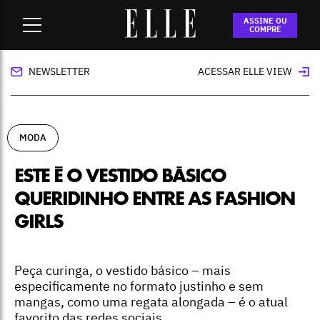
Home
-
moda
-
Este é o vestido básico queridinho entre as
ASSINE OU
fashion girls
COMPRE
NEWSLETTER
ACESSAR ELLE VIEW
MODA
ESTE É O VESTIDO BÁSICO
QUERIDINHO ENTRE AS FASHION
GIRLS
Peça curinga, o vestido básico – mais
especificamente no formato justinho e sem
mangas, como uma regata alongada – é o atual
favorito das redes sociais.